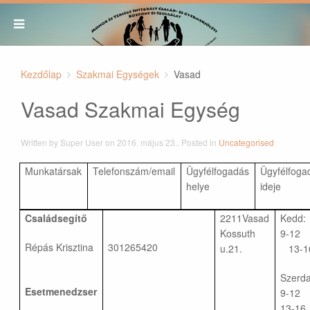
Kezdőlap
Szakmai Egységek
Vasad
Vasad Szakmai Egység
Written by Super User on
2016. május 23.
. Posted in
Uncategorised
Munkatársak
Telefonszám/email
Ügyfélfogadás
Ügyfélfoga
helye
ideje
Családsegítő
2211Vasad
Kedd:
Kossuth
9-1
Répás Krisztina
301265420
u.21.
13-1
Szerda
Esetmenedzser
9-1
13-16